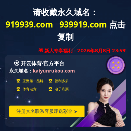
返 回
菜 单
周俊