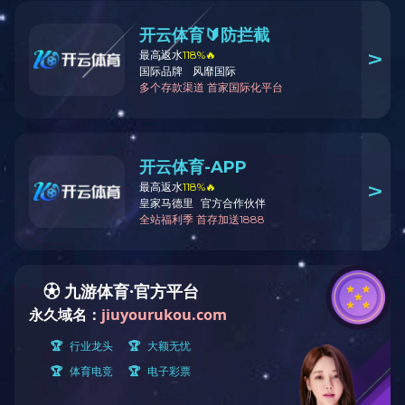
叶逢春，有色冶金及资源循环专家，
江西省宜春市劳动模范，丰城市创业人
大咖说技术
才，江西省百千万人才，享受江西省政府
核心技术
特殊津贴，教授级高级工程师，工学博
士，现任中国瑞林副总工程师。
专家队伍
主持完成中国首套红土镍矿REKF技
术技术引进-消化-技术升级工作，开发电
子废弃物与多金属固废协同清洁冶炼关键
技术与装备，完成中国首套闪速炼铜技术
出口，承担多项国内外大型工程。
荣获省部级科技进步奖及省级优秀工