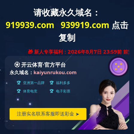
返 回
菜 单
叶逢春